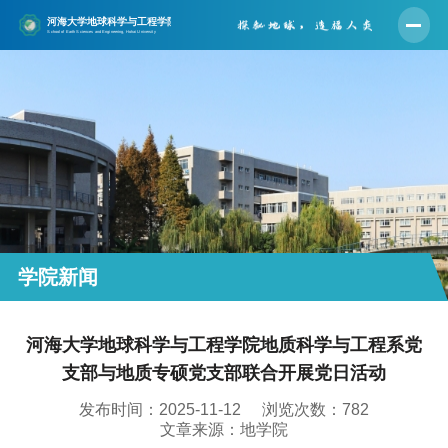
首页
学院概况
师资队伍
人才培养
学科建设
科学研究
学院新闻
党建工作
河海大学地球科学与工程学院地质科学与工程系党
学生工作
支部与地质专硕党支部联合开展党日活动
实验中心
发布时间：2025-11-12
浏览次数：
782
合作交流
文章来源：地学院