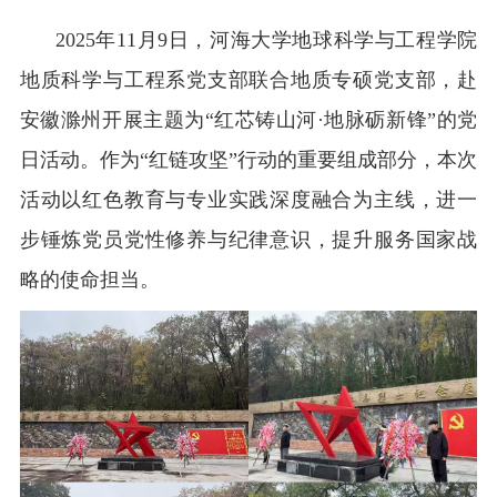
校友之家
2025年11月9日，河海大学地球科学与工程学院
河海大学首页
旧版入口
EN
地质科学与工程系党支部联合地质专硕党支部，赴
安徽滁州开展主题为“红芯铸山河·地脉砺新锋”的党
日活动。作为“红链攻坚”行动的重要组成部分，本次
活动以红色教育与专业实践深度融合为主线，进一
步锤炼党员党性修养与纪律意识，提升服务国家战
略的使命担当。