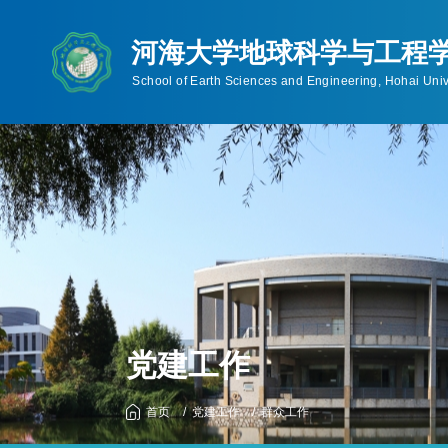
首页
学院概况
师资队伍
人才培养
学院简介
教师概况
本科生
机构设置
博士生导师
硕士研究生
学院领导
硕士生导师
博士研究生
联系信息
工程硕士(非全日制
规章制度
历任领导
党建工作
首页
党建工作
群众工作