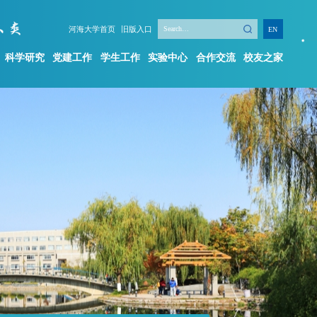
河海大学首页
旧版入口
EN
科学研究
党建工作
学生工作
实验中心
合作交流
校友之家
学生工作
实验中心
合作交流
校友之家
新闻动态
机构简介
学工队伍
规章制度
学生组织
实验项目
创新创业
实验平台