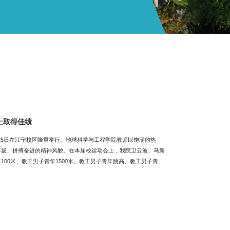
上取得佳绩
至25日在江宁校区隆重举行。地球科学与工程学院教师以饱满的热
不拔、拼搏奋进的精神风貌。在本届校运动会上，我院卫云波、马新
00米、教工男子青年1500米、教工男子青年跳高、教工男子青年
了教工青年男子100米第5名和教工青年男子跳高第5名，马新民
，最终学院以团体总分14分在学校34个团体中位列第12名。教工男
子青年跳高比赛本届校运动会不仅是一场体育盛宴，更是一次精神洗
积极贡献。（李桂华）