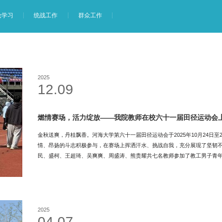
论学习
统战工作
群众工作
2025
12.09
燃情赛场，活力绽放——我院教师在校六十一届田径运动会
金秋送爽，丹桂飘香。河海大学第六十一届田径运动会于2025年10月24日
情、昂扬的斗志积极参与，在赛场上挥洒汗水、挑战自我，充分展现了坚韧
民、盛柯、王超琦、吴爽爽、周盛涛、熊贵耀共七名教师参加了教工男子青年1
跳远、教工男子青年铅球共5个项目，多个项目成绩优秀，其中卫云波老师取得
老师取得了教工青年男子1500米第4名，盛柯取得了教工青年男子跳远第8名
子青年1500米比赛教工男子青年铅球比赛教工男子青年100米比赛教工男
礼。地学院教师展现了顽强拼搏、勇于挑战的风采，为学院文化建设作出了
2025
04.07