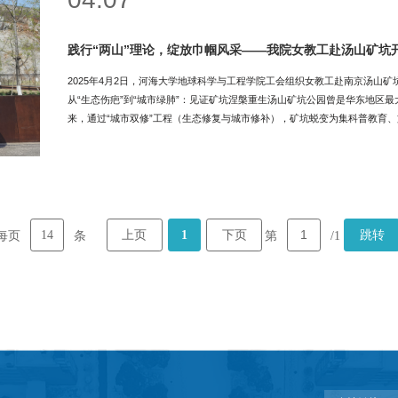
践行“两山”理论，绽放巾帼风采——我院女教工赴汤山矿坑
2025年4月2日，河海大学地球科学与工程学院工会组织女教工赴南京汤山矿
从“生态伤疤”到“城市绿肺”：见证矿坑涅槃重生汤山矿坑公园曾是华东地区
来，通过“城市双修”工程（生态修复与城市修补），矿坑蜕变为集科普教育、
活范例。 在公园生态修复成果展厅，老师们通过对比影像、三维模型及互动装
内“坚持生态修复 再现绿水青山”的标语，与“党的十九大以来，江宁汤山以
明思想”的政策背景，让老师们深刻感受到国家战略与生态实践紧密结合，推
话”在陡峭岩壁与新种植的树林前，教师们结合专业知识，分析矿坑岩层结构
堂教学、激发学生生态保护使命感。这场别开生面的研学活动，将生态文明
14
上页
1
下页
跳转
每页
条
第
/1