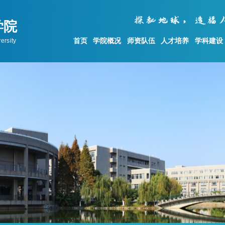
首页
学院概况
师资队伍
人才培养
学科建设
学科建设
科学研究
党建工作
学科概况
科研动态
党委概况
地质资源与地质工程
科研机构设置
公示与公告
测绘科学与技术
科研成果
基层党建
)
地质学
科研项目
理论学习
科研平台
统战工作
群众工作