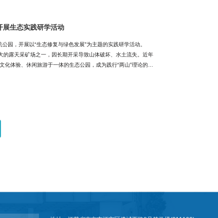
开展生态实践研学活动
坑公园，开展以“生态修复与绿色发展”为主题的实践研学活动。
最大的露天采矿场之一，因长期开采导致山体破坏、水土流失。近年
文化体验、休闲旅游于一体的生态公园，成为践行“两山”理论的鲜
置，深入了解矿坑从“生态疮疤”到“城市绿肺”的蜕变历程。展厅
习近平新时代中国特色社会主义思想为指引，深入践行习近平生态文
动中国式现代化建设取得的重大成就。户外课堂：岩层与植被的“对
、植被复育技术及水土保持措施，探讨如何将矿坑修复案例融入课
建设与我院的地质、测绘学科实践