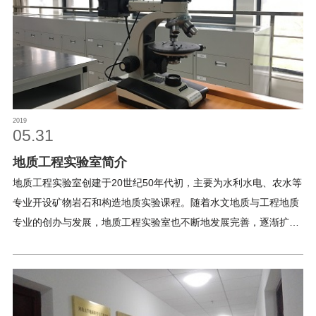
能的基础上，注重创新性、开放性、设计性、综合性实验的开展，
实施“产、学、研”相结合的实验教学模式，紧密结合生产实际和科
研项目，强化学生综合性和创新性实验能力的训练，为培养复合型
高层次人才打下坚实基础。实验中心注重学科交叉、原始创新与高
新技术应用，在完成实验教学任务的同时，利用仪器设备优势，承
担生产科研任务，项目涉及水利、交通、能源、工民建等广泛领
2019
域，为解决国家重大工程面临的地球科学问题做出重要贡献。
05.31
地质工程实验室简介
地质工程实验室创建于20世纪50年代初，主要为水利水电、农水等
专业开设矿物岩石和构造地质实验课程。随着水文地质与工程地质
专业的创办与发展，地质工程实验室也不断地发展完善，逐渐扩展
为拥有基础地质实验平台、水文地质实验平台、工程地质实验平
台、工程物探实验平台的教学科研基地。自1996年地质工程实验室
被指定为“211工程”建设基础实验室以来，实验室的仪器设备资源得
到持续改善和优化，仪器设备已由传统的机械式、光学式仪器逐步