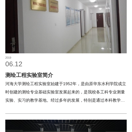
向自动化、电子化仪器方向发展。目前，实验室总面积1585平方
米，各类标本和基础教学仪器配置齐全，设备资产总值920余万
元。地质工程实验室为地质工程专业和全校其他工程专业开设实验
课程17门次，实验项目60余项。实验室既是服务地质工程专业实验
教学、创新创业训练和科研的重要平台，也是面向全校工科专业开
展地质实验实践教学的重要基地。2018年10月27日，河海大学地
质陈列馆正式揭牌成立，使实验室在服务地质工程及全校工科专业
2019
教育教学和科学研究的平台基础上，扩展成为展示地学风貌、面向
06.12
社会大众普及地质知识的重要基地。1、基础地质实验平台设有岩
测绘工程实验室简介
矿实验室、构造地质与遥感地质实验室、古生物实验室
河海大学测绘工程实验室始建于1952年，是由原华东水利学院成立
时创建的测绘专业基础实验室发展起来的，是我校各工科专业测量
实验、实习的教学基地。经过多年的发展，特别是通过本科教学水
平评估和省示范中心的立项建设，实验中心面积、空间、结构布局
得到了极大的改善，为实验教学、教师科研和学生科技创新活动提
供了一个良好的环境。实验室拥有三维激光扫描仪、高精度测量机