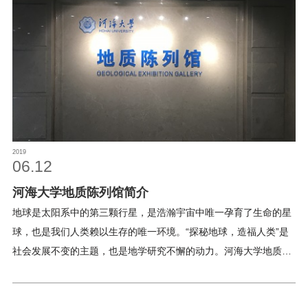
器人、卫星导航定位系统等一流的现代测量仪器和设备，同时还研
发出一批具有自主知识产权的测绘仪器和软件设备用于教学并得到
推广应用，取得突出的教学效果。1992年、1994年、1999年被评
为河海大学先进实验室。1996年被指定为“211工程”建设基础实验
室，1999年通过教育部对基础课教学实验室的评估工作，2009年
成功申报江苏省高等学校实验教学示范中心建设点。测绘实验室现
有总面积1756平方米，设备资产总值1500多万元。实验仪器设备
已由传统的光学仪器逐渐向电子及自动化仪器方向发展，数字电子
2019
成图技术逐渐代替了传统的经纬仪平板测图，并配备地理信息系统
06.12
工作站和多套数字测图、数字摄影测量、遥感图象处理、地理信息
河海大学地质陈列馆简介
系统等数据处理软件。实验室开展的实验教
地球是太阳系中的第三颗行星，是浩瀚宇宙中唯一孕育了生命的星
球，也是我们人类赖以生存的唯一环境。“探秘地球，造福人类”是
社会发展不变的主题，也是地学研究不懈的动力。河海大学地质陈
列馆在这一目标的指引下筹备成立，作为学校开放型实验基地之
一，为广大师生和社会大众提供系统了解地球科学知识的条件和场