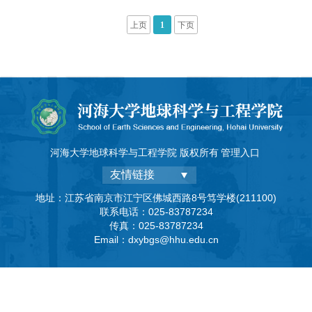
所，为地质科普教育事业的发展助力。陈列馆拥有基础地质和工程
地质两大展览区域。步入基础地质展区，首先映入眼帘的是精美的
上页
1
下页
矿物和岩石标本，它们将带你了解地球形成46亿年以来的物质组成
和演变。紧接着可见一系列古生物化石标本，它们依照从远古到现
今的顺序排列，反映了地球生命从产生到发展、历经数次灾难性灭
绝事件依然生机勃勃的进化历程。在此之后还有关于地球结构和地
质构造的相关展示和模型展出，进一步阐述地质作用对地球浅部构
造和地表环境的影响。进入工程地质展区，可以近距离接触各种地
河海大学地球科学与工程学院 版权所有
管理入口
质工程勘察和检测设备，详细了解我国许多大型工程项目建设的地
友情链接
质背景和现实意义。也可以亲自操作地下水运动演示装置等多种模
型，对真实发生的水文地质现象进行模拟和观察，加深对水资源种
地址：江苏省南京市江宁区佛城西路8号笃学楼(211100)
联系电话：025-83787234
类和运移的理解。还可以接触许多平时难得一见的水质分析等现代
传真：025-83787234
化的大型仪器
Email：dxybgs@hhu.edu.cn