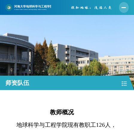
首页
学院概况
师资队伍
人才培养
学科建设
科学研究
师资队伍
党建工作
学生工作
教师概况
实验中心
地球科学与工程学院现有教职工
126
人，
合作交流