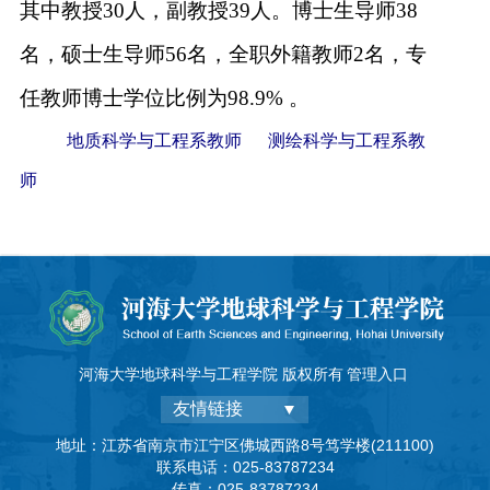
其中教授30
人，副教授39
人。
博士生导师38
校友之家
名，硕士生导师56名，全职外籍教师2名，专
河海大学首页
旧版入口
EN
任教师博士学位比例为98.9%
。
地质科学与工程系教师
测绘科学与工程系教
师
河海大学地球科学与工程学院 版权所有
管理入口
友情链接
地址：江苏省南京市江宁区佛城西路8号笃学楼(211100)
联系电话：025-83787234
传真：025-83787234