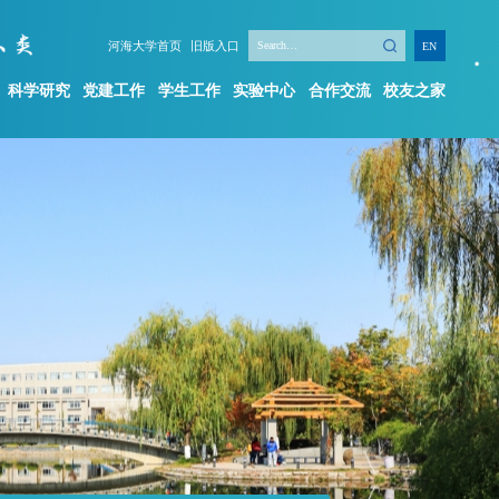
河海大学首页
旧版入口
EN
科学研究
党建工作
学生工作
实验中心
合作交流
校友之家
学生工作
实验中心
合作交流
校友之家
新闻动态
机构简介
学工队伍
规章制度
学生组织
实验项目
创新创业
实验平台