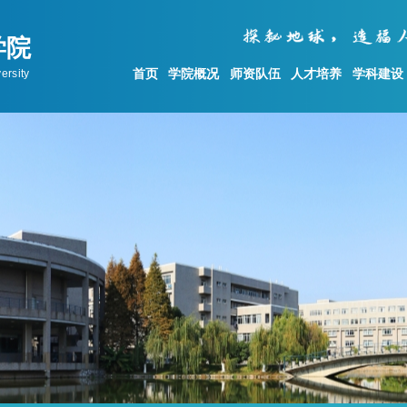
首页
学院概况
师资队伍
人才培养
学科建设
学科建设
科学研究
党建工作
学科概况
科研动态
党委概况
地质资源与地质工程
科研机构设置
公示与公告
测绘科学与技术
科研成果
基层党建
)
地质学
科研项目
理论学习
科研平台
统战工作
群众工作