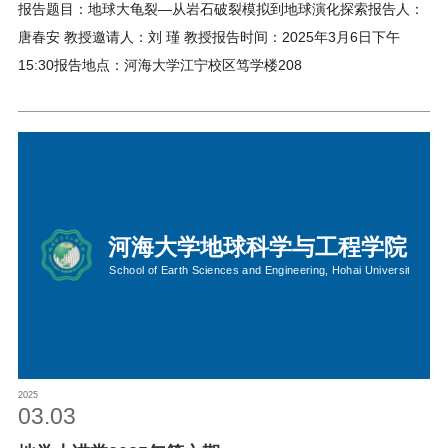
——高端学术论坛
报告题目：地球大龟裂—从岩石破裂模拟到地球演化探索报告人：
唐春安 教授邀请人：刘 瑾 教授报告时间：2025年3月6日下午
15:30报告地点：河海大学江宁校区笃学楼208
2025
03.03