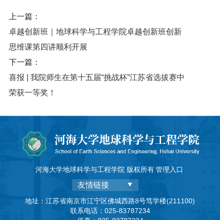
上一篇：
卓越创新班｜地球科学与工程学院卓越创新班创新
思维课第四讲顺利开展
下一篇：
喜报 | 我院师生在第十五届“挑战杯”江苏省选拔赛中
荣获一等奖！
河海大学地球科学与工程学院 版权所有
管理入口
友情链接
地址：江苏省南京市江宁区佛城西路8号笃学楼(211100)
联系电话：025-83787234