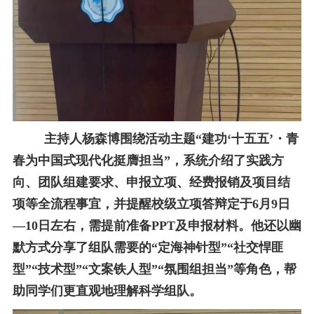
主持人杨森博围绕活动主题“建功‘十五五’
・
青
春为中国式现代化挺膺担当
”，系统介绍了实践方
向、团队组建要求、申报立项、经费报销及项目结
项等全流程事宜，并提醒校级立项答辩定于
6
月
9
日
—
10
日左右，需提前准备
PPT
及申报材料。他还以幽
默方式分享了组队需要的“定海神针型”“社交悍匪
型”“技术型”“文案铁人型”“氛围组担当”等角色，帮
助同学们更直观地理解科学组队。