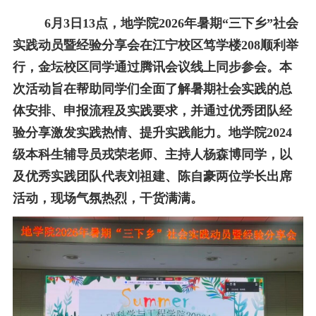
校友之家
6
月
3
日
13
点，地学院
2026
年暑期“三下乡”社会
实践动员暨经验分享会在江宁校区笃学楼
208
顺利举
河海大学首页
旧版入口
EN
行，金坛校区同学通过腾讯会议线上同步参会。本
次活动旨在帮助同学们全面了解暑期社会实践的总
体安排、申报流程及实践要求，并通过优秀团队经
验分享激发实践热情、提升实践能力。地学院
2024
级本科生辅导员戎荣老师、主持人杨森博同学，以
及优秀实践团队代表刘祖建、陈自豪两位学长出席
活动，现场气氛热烈，干货满满。