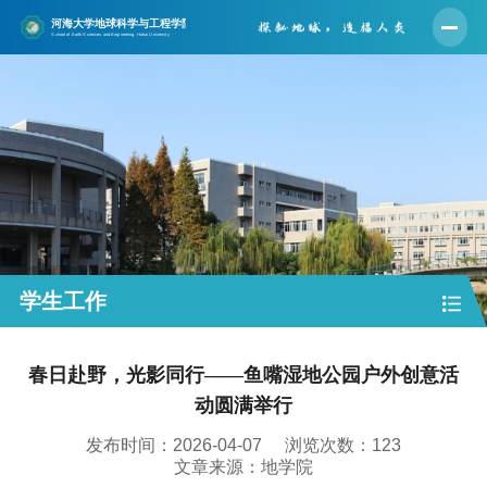
首页
学院概况
师资队伍
人才培养
学科建设
科学研究
学生工作
党建工作
春日赴野，光影同行——鱼嘴湿地公园户外创意活
学生工作
动圆满举行
实验中心
发布时间：2026-04-07
浏览次数：
123
合作交流
文章来源：地学院