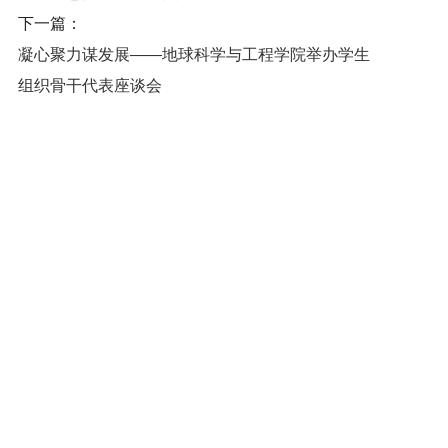
下一篇：
凝心聚力谋发展——地球科学与工程学院举办学生
组织骨干代表座谈会
河海大学地球科学与工程学院 版权所有
管理入口
友情链接
地址：江苏省南京市江宁区佛城西路8号笃学楼(211100)
联系电话：025-83787234
传真：025-83787234
Email：dxybgs@hhu.edu.cn