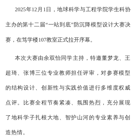
校友之家
2025
年
12
月
1
日，地球科学与工程学院学生科协
河海大学首页
旧版入口
EN
主办的第十二届
“
一站到底
”
防沉降模型设计大赛决
赛，在笃学楼
107
教室正式拉开序幕。
本次大赛由余双怡同学主持，特邀董梦龙、王
超琦、张博三位专业教师担任评审，对参赛模型
的结构设计、创新性与实践价值进行多维度权威
点评。比赛全程节奏紧凑、氛围热烈，充分展现
了地科学子扎根大地、智护山河的专业素养与创
造热情。