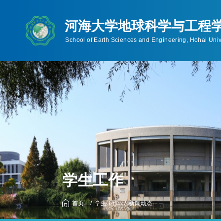
首页
学院概况
师资队伍
人才培养
学院简介
教师概况
本科生
机构设置
博士生导师
硕士研究生
学院领导
硕士生导师
博士研究生
联系信息
工程硕士(非全日制
规章制度
历任领导
学生工作
首页
学生工作
新闻动态