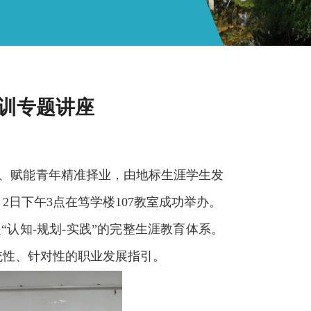
培训专题讲座
、赋能青年精准择业，由地标生涯学生发
月
2
日下午
3
点在笃学楼
107
教室成功举办。
起
“
认知
-
规划
-
实践
”
的完整生涯教育体系。
统性、针对性的职业发展指引。