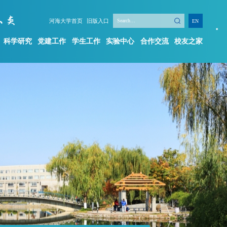
河海大学首页
旧版入口
EN
科学研究
党建工作
学生工作
实验中心
合作交流
校友之家
学生工作
实验中心
合作交流
校友之家
新闻动态
机构简介
学工队伍
规章制度
学生组织
实验项目
创新创业
实验平台