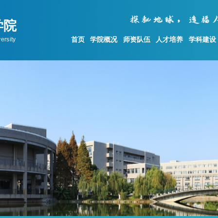
首页
学院概况
师资队伍
人才培养
学科建设
学科建设
科学研究
党建工作
学科概况
科研动态
党委概况
地质资源与地质工程
科研机构设置
公示与公告
测绘科学与技术
科研成果
基层党建
)
地质学
科研项目
理论学习
科研平台
统战工作
群众工作