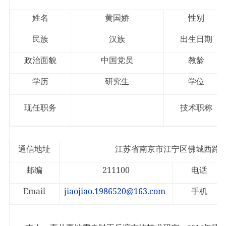
校友之家
姓
名
黄国娇
性
别
河海大学首页
旧版入口
EN
民
族
汉族
出生日期
政治面貌
中国党员
教
龄
学
历
研究生
学
位
现任职务
技术职称
8
通信地址
江苏省南京市江宁区佛城西路
211100
邮
编
电
话
Email
jiaojiao.1986520@163.com
手机