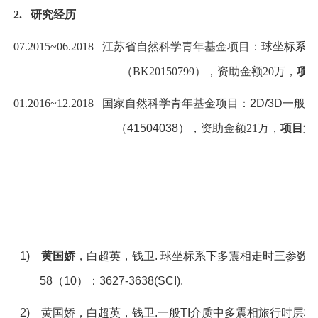
2.
研究经历
07.2015~06.2018
江苏省自然科学青年基金项目：
球坐标系下
（
BK20150799
），资助金额
20
万，
项
01.2016~12.2018
国家自然科学青年基金项目：
2D/3D
一般
TI
（
41504038
）
，资助金额
21
万，
项目负
1)
黄国娇
，白超英，钱卫
.
球坐标系下多震相走时三参数
58
（
10
）：
3627-3638(SCI).
2)
黄国娇，白超英，钱卫
.
一般
TI
介质中多震相旅行时层析