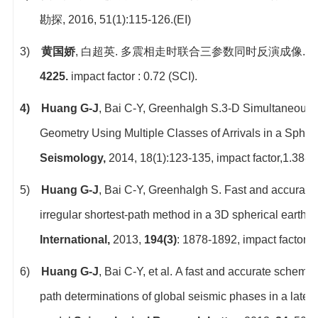
勘探
, 2016, 51(1):115-126.(EI)
3)
黄国娇
,
白超英
.
多震相走时联合三参数同时反演成像
.
4225.
impact factor : 0.72 (SCI).
4)
Huang G-J
, Bai C-Y, Greenhalgh S.
3-D Simultaneous In
Geometry Using Multiple Classes of Arrivals in a Sphe
Seismology,
2014, 18(1):123-135, impact factor,1.388(
5)
Huang G-J
, Bai C-Y, Greenhalgh S.
Fast and accurate g
irregular shortest-path method in a 3D spherical earth 
International
,
2013,
194(3)
: 1878-1892, impact factor, 
6)
Huang G-J
, Bai C-Y, et al.
A fast and accurate scheme f
path determinations of global seismic phases in a later