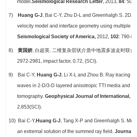
model.
Seismological Research Letter
, 2013,
84
: 505
7)
Huang G-J
, Bai C-Y, Zhu D-L and Greenhalgh S. 2D/3D
velocity model and interface geometry using multiple cla
Seismological Society of America
,
2012,
102
: 790-80
8)
黄国娇
,
白超英
.
二维复杂层状介质中地震多波走时联合
2972-2981,
impact factor, 0.
72, (SCI).
9)
Bai C-Y,
Huang G-J
, Li X-L and Zhou B. Ray tracing mu
waves in 2-D/3-D layered anisotropic TTI media and appl
tomography.
Geophysical Journal of International
,
20
2.853(SCI).
10)
Bai C-Y,
Huang G-J
, Tang X-P and Greenhalgh S.
Multi
an extremal solution of the summed ray field.
Journal 