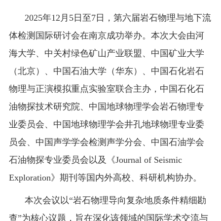
校友之家
202
5
年12
月
5
日至
7
日，第
六
届岩石物理与地下流
河海大学首页
旧版入口
EN
体检测国际研讨会在
南京成功举办
。本次大会由河
海大学
、中关村绿色矿山产业联盟、中国矿业大学
（北京）、
中国石油大学（华东）、
中国石化岩石
物理与正演模拟重点实验室联合
主办，中国石化石
油物探技术研究院、中国地球物理学会岩石物理专
业委员会、中国地球物理学会井孔地球物理专业委
员会、中国声学学会检测声学分会
、
中国石油学会
石油物探专业委员会
以及《
Journal of Seismic
Exploration
》期刊等国内外高校、科研机构
协办。
本次会议
以
“岩石物理导向复杂地质条件精细勘
查”为核心议题
，旨在
深化该领域的国际学术交流与