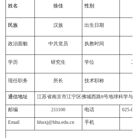
校友之家
姓名
徐佳
性别
河海大学首页
旧版入口
EN
民族
汉族
出生日期
政治面貌
中共党员
执教时间
20
学历
研究生
学位
工
现任职务
所长
技术职称
通信地址
江苏省南京市江宁区佛城西路
8
号地球科学与工
邮编
211100
电话
025-83
Email
hhuxj@hhu.edu.cn
手机