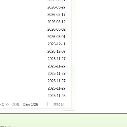
2026-03-27
2026-03-17
2026-03-12
2026-03-02
2026-03-01
2025-12-11
2025-12-07
2025-11-27
2025-11-27
2025-11-27
2025-11-27
2025-11-27
2025-11-25
页>>
尾页
页码
1
/
26
跳转到