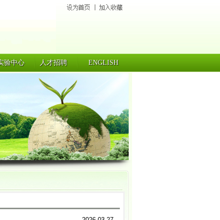
实验中心
人才招聘
ENGLISH
2026-03-27