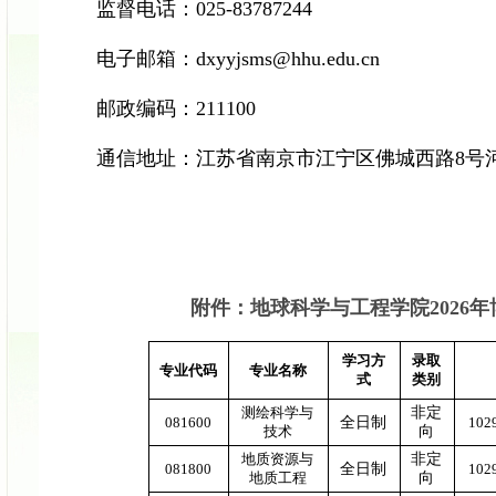
监督电话
：
025-83787244
电子邮箱：
dxyyjsms@hhu.edu.cn
邮政编码：
211100
通信地址：江苏省南京市
江宁
区
佛城西
路
8
号
附件：
地球科学与工程
学院
202
学习方
录取
专业代码
专业名称
式
类别
测绘科学与
非定
081600
全日制
102
技术
向
地质资源与
非定
081800
全日制
102
地质工程
向