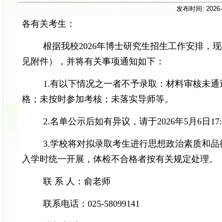
发布时间:
2026
各有关考生：
根据我校
202
6
年
博
士研究生
招生
工作安排，现
见附件
）
，并将有关事项通知如下：
1
.
有以下情况之一者不予录取：
材料审核未通
格；未按时参加考核；未落实导师
等
。
2.
名单公示后
如
有异议
，
请于
2026年5
月
6
日
17
3
.学校将对拟录取考生进行思想政治素质和品
入学时统一开展，体检不合格者按有关规定处理。
联
系
人：
俞
老师
联系电话：
025-
58099141