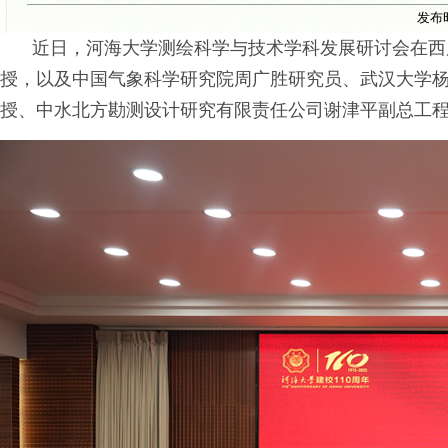
发布
近日，河海大学测绘科学与技术学科发展研讨会在西
授，以及
中国气象科学研究院
周广胜
研究员
、
武汉大学
授、
中水北方勘测设计研究有限责任公司
谢津平副总工