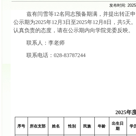
发布时间:
2025
兹有
闫雪
等
12
名同志预备期满，并提出转正申
公示期为
202
5
年
12
月
3
日至
202
5
年
12
月
8
日，共
5天
认真负责的态度，请在公示期内向学院党委反映。
联系人：李老师
联系电话：
028-83787244
2025
出生
日
序号
所在支部
姓名
性别
民族
年龄
学
期