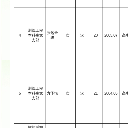
测绘工程
张远金
4
本科生党
女
汉
20
2005.07
高
琪
支部
测绘工程
5
本科生党
方予恬
女
汉
21
2004.05
高
支部
智能感知