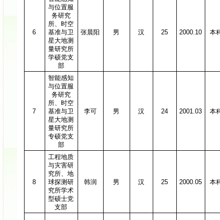
与位置服
务研究
所、时空
6
基准与卫
张晨阳
男
汉
25
2000.10
本
星大地测
量研究所
学硕党支
部
智能感知
与位置服
务研究
所、时空
7
基准与卫
李可
男
汉
24
2001.03
本
星大地测
量研究所
专硕党支
部
工程地质
与灾害研
究所、地
8
球探测研
韩润
男
汉
25
2000.05
本
究所学术
型硕士党
支部