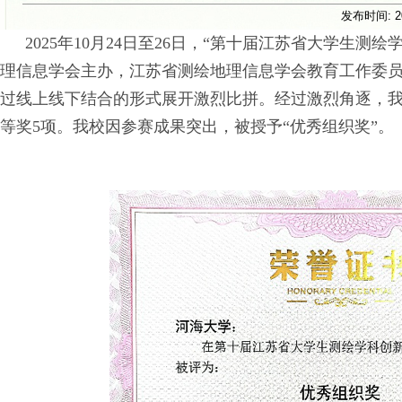
发布时间:
2
2025年
10
月
24
日至
26
日，“第十届江苏省大学生测绘
理信息学会主办，江苏省测绘地理信息学会教育工作委
过线上线下结合的形式展开激烈比拼。经过激烈角逐，
等奖
5
项。
我校因参赛成果突出，被授予“
优秀组织奖
”。