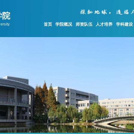
首页
学院概况
师资队伍
人才培养
学科建设
学科建设
科学研究
党建工作
学科概况
科研动态
党委概况
地质资源与地质工程
科研机构设置
公示与公告
测绘科学与技术
科研成果
基层党建
)
地质学
科研项目
理论学习
科研平台
统战工作
群众工作