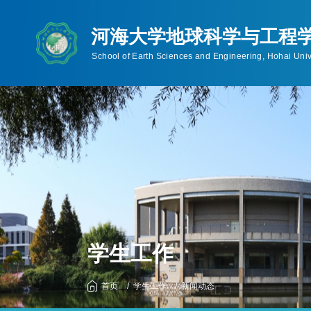
首页
学院概况
师资队伍
人才培养
学院简介
教师概况
本科生
机构设置
博士生导师
硕士研究生
学院领导
硕士生导师
博士研究生
联系信息
工程硕士(非全日制
规章制度
历任领导
学生工作
首页
学生工作
新闻动态