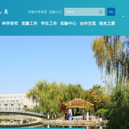
河海大学首页
旧版入口
EN
科学研究
党建工作
学生工作
实验中心
合作交流
校友之家
学生工作
实验中心
合作交流
校友之家
新闻动态
机构简介
学工队伍
规章制度
学生组织
实验项目
创新创业
实验平台