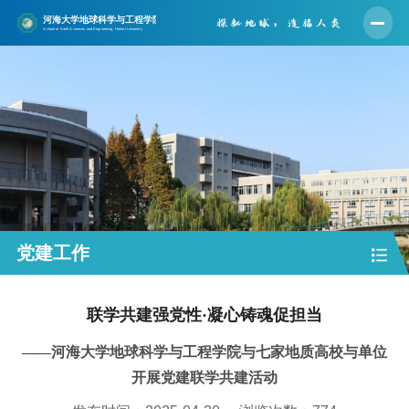
首页
学院概况
师资队伍
人才培养
学科建设
科学研究
党建工作
党建工作
联学共建强党性·凝心铸魂促担当
学生工作
——河海大学地球科学与工程学院与七家地质高校与单位
实验中心
开展党建联学共建活动
合作交流