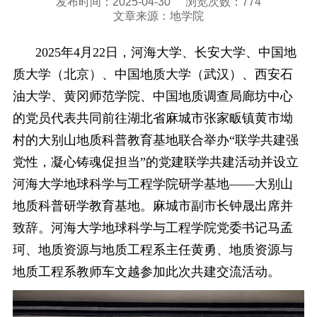
发布时间：2025-04-30
浏览次数：
774
校友之家
文章来源：地学院
河海大学首页
旧版入口
EN
2025年4月22日，河海大学、长安大学、中国地
质大学（北京）、中国地质大学（武汉）、西安石
油大学、黄冈师范学院、中国地质调查局廊坊中心
的党员代表共同前往湖北省麻城市张家畈镇黄市坳
村的大别山地质科普教育基地联合举办“联学共建强
党性，凝心铸魂促担当”的党建联学共建活动并设立
河海大学地球科学与工程学院研学基地——大别山
地质科普研学教育基地。
麻城市副市长钟晟
出席并
致辞
。河海大学地球科学与工程学院党委书记马孟
珂、地质资源与地质工程系主任黄勇、地质资源与
地质工程系教师车文越参加此次共建交流活动。