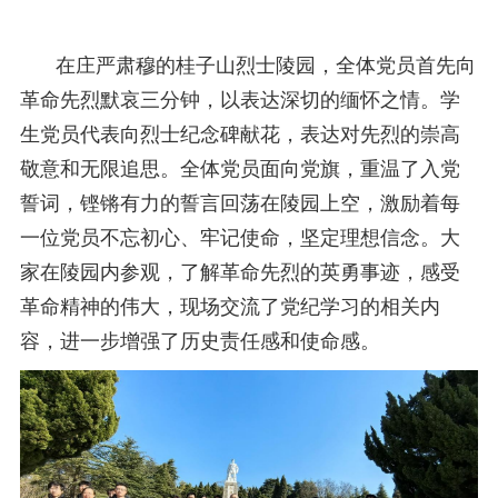
在庄严肃穆的桂子山烈士陵园
，
全体党员首先向
革命先烈默哀三分钟，以表达深切的缅怀之情。
学
生
党员
代表
向烈士纪念碑献花，表达对先烈的崇高
敬意和无限追思。全体党员面向党旗，重温了入党
誓词
，
铿锵有力的誓言回荡在陵园上空，激励着每
一位党员不忘初心、牢记使命，坚定理想信念。大
家在陵园内参观，了解革命先烈的英勇事迹，感受
革命精神的伟大，
现场交流了党纪学习的相关内
容，
进一步增强了历史责任感和使命感。