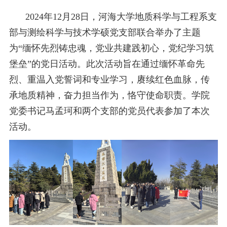
校友之家
2024
年
12
月
28
日，河海大学地质科学与工程系支
部与测绘科学与技术学硕党支部联合举办了主题
河海大学首页
旧版入口
EN
为
“
缅怀先烈铸忠魂，党业共建践初心，党纪学习筑
堡垒
”
的党日活动。此次活动旨在通过缅怀革命先
烈、重温入党誓词和
专业
学习，
赓续红色血脉，传
承地质精神，奋力担当作为，恪守使命职责。学院
党委书记马孟珂和两个支部的党员代表参加了本次
活动。